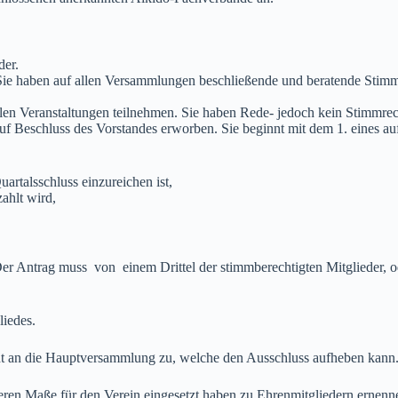
der.
 Sie haben auf allen Versammlungen beschließende und beratende Stim
llen Veranstaltungen teilnehmen. Sie haben Rede- jedoch kein Stimmre
 auf Beschluss des Vorstandes erworben. Sie beginnt mit dem 1. eines
uartalsschluss einzureichen ist,
ahlt wird,
r Antrag muss von einem Drittel der stimmberechtigten Mitglieder, od
liedes.
ht an die Hauptversammlung zu, welche den Ausschluss aufheben kann
ren Maße für den Verein eingesetzt haben zu Ehrenmitgliedern ernennen