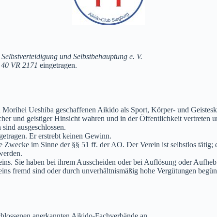
 Selbstverteidigung und Selbstbehauptung e. V.
r
40 VR 2171
eingetragen.
n Morihei Ueshiba geschaffenen Aikido als Sport, Körper- und Geistesku
scher und geistiger Hinsicht wahren und in der Öffentlichkeit vertreten u
n sind ausgeschlossen.
etragen. Er erstrebt keinen Gewinn.
Zwecke im Sinne der §§ 51 ff. der AO. Der Verein ist selbstlos tätig; er
werden.
eins. Sie haben bei ihrem Ausscheiden oder bei Auflösung oder Aufhe
eins fremd sind oder durch unverhältnismäßig hohe Vergütungen begün
chlossenen anerkannten Aikido-Fachverbände an.