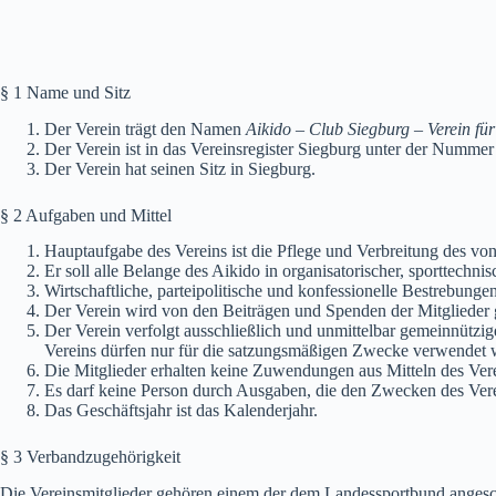
§ 1 Name und Sitz
Der Verein trägt den Namen
Aikido – Club Siegburg – Verein für
Der Verein ist in das Vereinsregister Siegburg unter der Numme
Der Verein hat seinen Sitz in Siegburg.
§ 2 Aufgaben und Mittel
Hauptaufgabe des Vereins ist die Pflege und Verbreitung des vo
Er soll alle Belange des Aikido in organisatorischer, sporttechni
Wirtschaftliche, parteipolitische und konfessionelle Bestrebunge
Der Verein wird von den Beiträgen und Spenden der Mitglieder g
Der Verein verfolgt ausschließlich und unmittelbar gemeinnützige 
Vereins dürfen nur für die satzungsmäßigen Zwecke verwendet 
Die Mitglieder erhalten keine Zuwendungen aus Mitteln des Ver
Es darf keine Person durch Ausgaben, die den Zwecken des Ver
Das Geschäftsjahr ist das Kalenderjahr.
§ 3 Verbandzugehörigkeit
Die Vereinsmitglieder gehören einem der dem Landessportbund anges