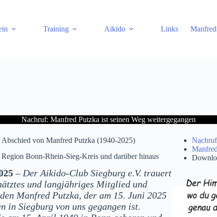
ein
Training
Aikido
Links
Manfred
Nachruf: Manfred Putzka ist seinen Weg weitergegangen
ir Abschied von Manfred Putzka (1940-2025)
Nachruf
Manfred
r Region Bonn-Rhein-Sieg-Kreis und darüber hinaus
Downlo
2025
–
Der Aikido-Club Siegburg e.V. trauert
hätztes und langjähriges Mitglied und
den Manfred Putzka, der am 15. Juni 2025
en in Siegburg von uns gegangen ist.