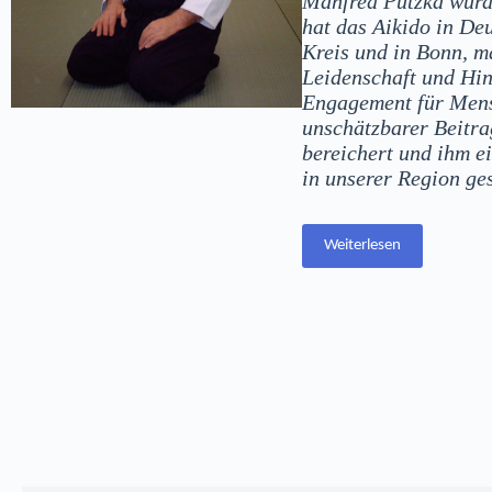
Manfred Putzka wurd
hat das Aikido in De
Kreis und in Bonn, m
Leidenschaft und Hin
Engagement für Mens
unschätzbarer Beitra
bereichert und ihm e
in unserer Region ges
Weiterlesen