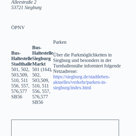
Alleestraße 2
53721 Siegburg
ÖPNV
Parken
Bus-
Bus-
Haltestelle
Über die Parkmöglichkeiten in
Haltestelle
Siegburg
Siegburg und besonders in der
Stadthalle
Markt
Turnhallennähe informiert folgende
501, 502,
501 (164),
Netzadresse:
503,509,
502,
https://siegburg.de/stadtleben-
510, 511
503,509,
aktuelles/verkehr/parken-in-
556, 557,
510, 511
siegburg/index.html
576,577
556, 557,
SB56
576,577
SB56