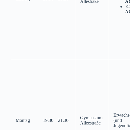
Allestraße
A
G
A
Erwachs
Gymnasium
Montag
19.30 – 21.30
(und
Alleestraße
Jugendli