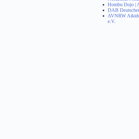
Hombu Dojo | A
DAB Deutscher
AVNRW Aikido 
e.V.