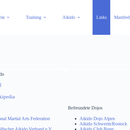
ein
Training
Aikido
Links
Manfred
ido
l
kipedia
Befreundete Dojos
nal Martial Arts Federation
Aikido Dojo Alpen
Aikido Schwerin/Rostock
lischer Aikido Verband e.V.
Aikido Club Bonn